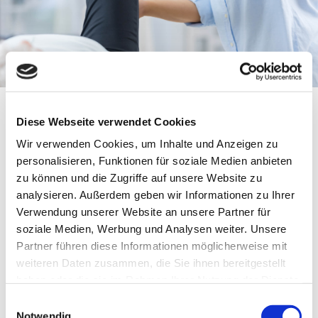
Diese Webseite verwendet Cookies
Was versteht man unter der
Wir verwenden Cookies, um Inhalte und Anzeigen zu
personalisieren, Funktionen für soziale Medien anbieten
Faszientherapie?
zu können und die Zugriffe auf unsere Website zu
analysieren. Außerdem geben wir Informationen zu Ihrer
Die Faszientherapie befasst sich mit dem
Bindegewebe des
Verwendung unserer Website an unsere Partner für
Körpers
. Dieses vernetzt die einzelnen Organe miteinander
soziale Medien, Werbung und Analysen weiter. Unsere
und kann durch ungünstige Bedingungen verkleben. Das
Partner führen diese Informationen möglicherweise mit
Verkleben oder aber auch Verhärten dieser
weiteren Daten zusammen, die Sie ihnen bereitgestellt
Bindegewebsfasern kann sich sogar auf das Nervensystem
auswirken, indem vereinzelte Nerven gequetscht werden. Im
haben oder die sie im Rahmen Ihrer Nutzung der Dienste
Rahmen einer Faszientherapie in unserer Physiotherapie in
gesammelt haben.
Einwilligungsauswahl
Schmitten arbeiten wir daran, diese
Verklebungen
zu
Notwendig